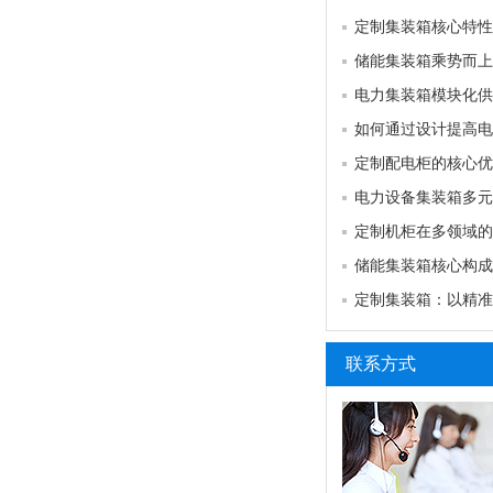
定制机柜在多领域的
联系方式