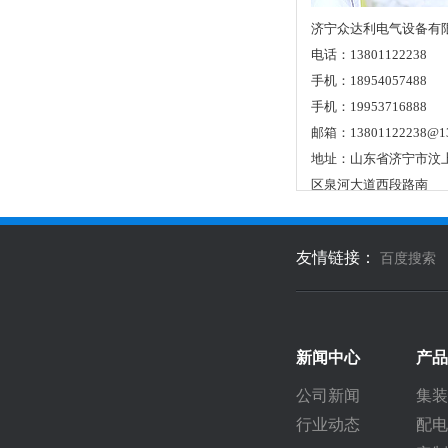
济宁众达利电气设备有
电话：13801122238
手机：18954057488
手机：19953716888
邮箱：13801122238@13
地址：山东省济宁市汶
区泉河大道西段路南
友情链接：
百度搜索
新闻中心
产品
公司新闻
集装
行业动态
配电