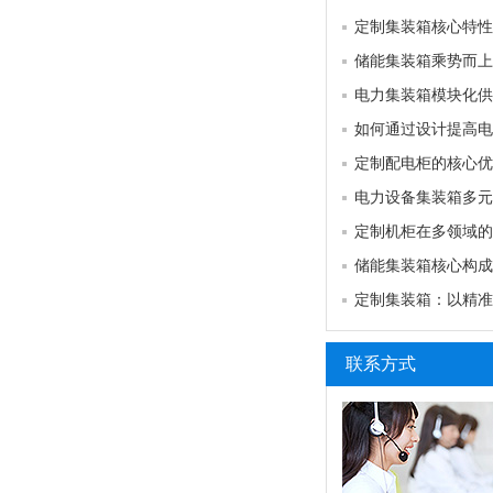
定制机柜在多领域的
联系方式