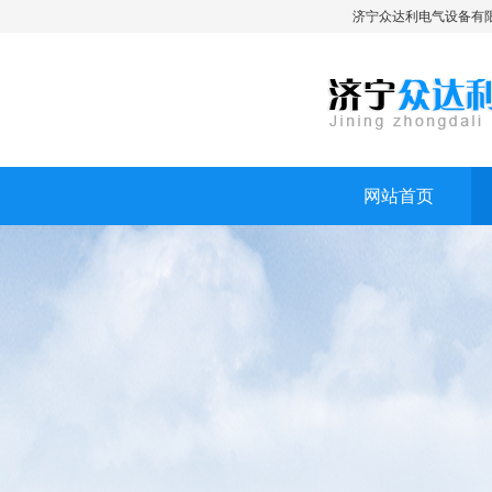
济宁众达利电气设备有
网站首页