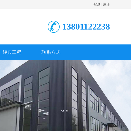
登录
|
注册
13801122238
经典工程
联系方式