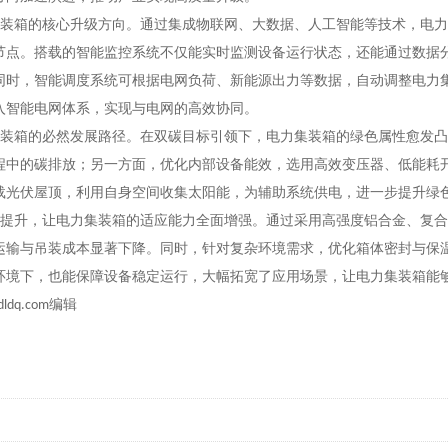
装箱的核心升级方向。通过集成物联网、大数据、人工智能等技术，电力
节点。搭载的智能监控系统不仅能实时监测设备运行状态，还能通过数据
同时，智能调度系统可根据电网负荷、新能源出力等数据，自动调整电力
入智能电网体系，实现与电网的高效协同。
装箱的必然发展路径。在双碳目标引领下，电力集装箱的绿色属性愈发凸
程中的碳排放；另一方面，优化内部设备能效，选用高效变压器、低能耗
载光伏屋顶，利用自身空间收集太阳能，为辅助系统供电，进一步提升绿
提升，让电力集装箱的适应能力全面增强。通过采用高强度铝合金、复合
运输与吊装成本显著下降。同时，针对
复杂
环境需求，优化箱体密封与保
环境下，也能保障设备稳定运行，大幅拓宽了应用场景，让电力集装箱能
编辑
ldq.com