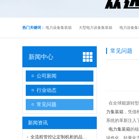
热门关键词：
电力设备集装箱
大型电力设备集装箱
电力设备集
常见问题
新闻中心
公司新闻
行业动态
在全球能源转型
常见问题
力集装箱
，凭借
系统的革新注入
新闻资讯
电力集装箱
的核
全流程管控让定制机柜的品质保障与服务闭环
绿色化、轻量化