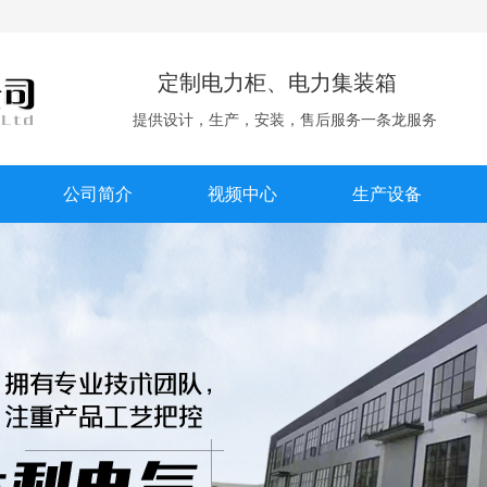
定制电力柜、电力集装箱
提供设计，生产，安装，售后服务一条龙服务
公司简介
视频中心
生产设备