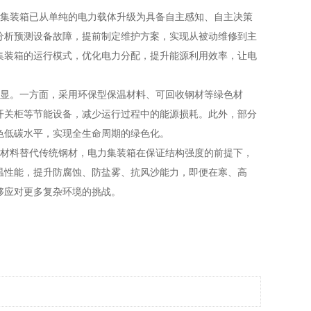
集装箱已从单纯的电力载体升级为具备自主感知、自主决策
分析预测设备故障，提前制定维护方案，实现从被动维修到主
集装箱的运行模式，优化电力分配，提升能源利用效率，让电
显。一方面，采用环保型保温材料、可回收钢材等绿色材
开关柜等节能设备，减少运行过程中的能源损耗。此外，部分
色低碳水平，实现全生命周期的绿色化。
材料替代传统钢材，电力集装箱在保证结构强度的前提下，
温性能，提升防腐蚀、防盐雾、抗风沙能力，即便在寒、高
够应对更多复杂环境的挑战。