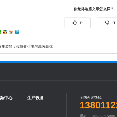
你觉得这篇文章怎么样？
0
0
备集装箱：模块化供电的高效载体
频中心
生产设备
全国咨询热线
1380112
手机：19953716888