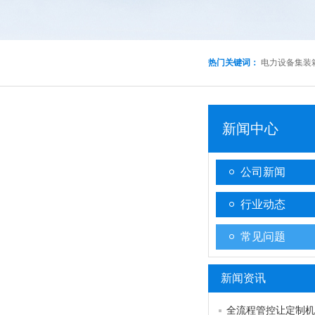
热门关键词：
电力设备集装
新闻中心
公司新闻
行业动态
常见问题
新闻资讯