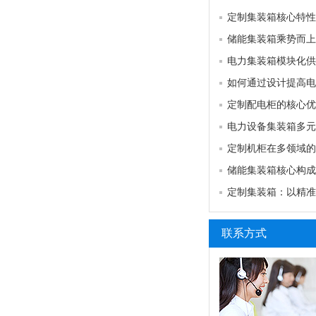
定制机柜在多领域的
联系方式